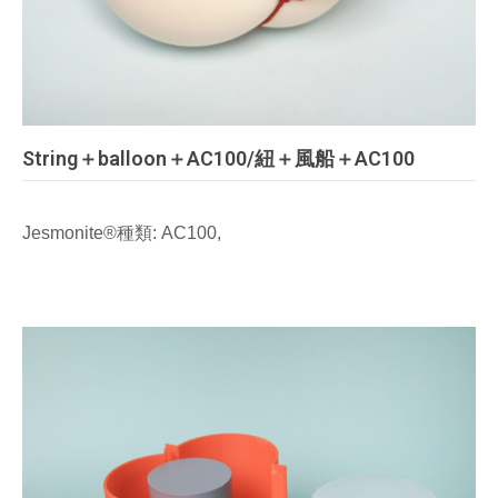
String＋balloon＋AC100/紐＋風船＋AC100
Jesmonite®種類: AC100,