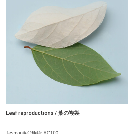
Leaf reproductions / 葉の複製
Jesmonite®種類: AC100,