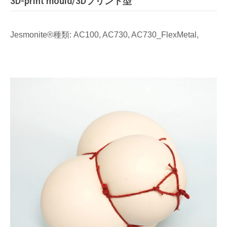
3D-print mould/3Dプリント型
Jesmonite®種類: AC100, AC730, AC730_FlexMetal,