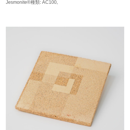
Jesmonite®種類: AC100,