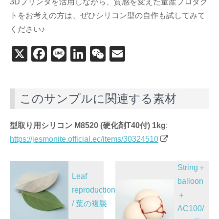
3Dプリンタを活用しながら、質感を変えた量産プロダク
トをお考えの方は、ぜひシリコン型の自作も試してみて
ください♪
X
F
Li
Li
W
E
a
n
n
e
m
c
e
k
C
ail
このサンプルに関連する素材
e
e
h
b
dI
at
型取り用シリコン M8520 (硬化剤T40付) 1kg
:
o
n
https://jesmonite.official.ec/items/30324510
o
k
投
String＋
Leaf
稿
balloon
reproductions
＋
ナ
/ 葉の複製
AC100/
ビ