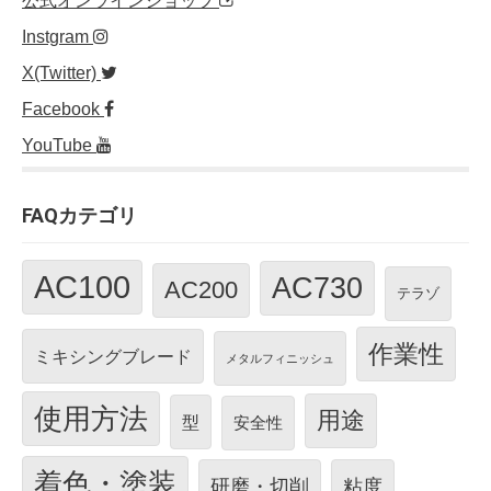
公式オンラインショップ
Instgram
X(Twitter)
Facebook
YouTube
FAQカテゴリ
AC100
AC730
AC200
テラゾ
作業性
ミキシングブレード
メタルフィニッシュ
使用方法
用途
型
安全性
着色・塗装
研磨・切削
粘度