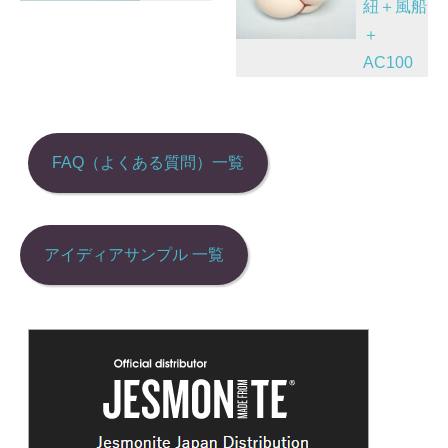
紐＋風船
ゲ
＋
ー
AC100
シ
ョ
ン
FAQ（よくある質問）一覧
アイディアサンプル 一覧