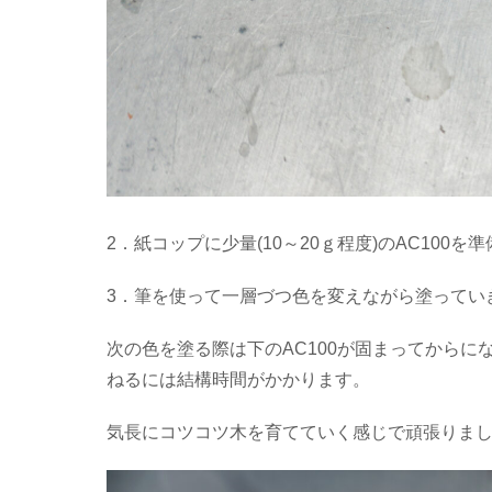
2．紙コップに少量(10～20ｇ程度)のAC100を
3．筆を使って一層づつ色を変えながら塗ってい
次の色を塗る際は下のAC100が固まってからに
ねるには結構時間がかかります。
気長にコツコツ木を育てていく感じで頑張りま