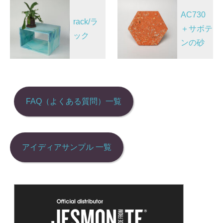
投
o
n
AC730
稿
o
rack/ラ
＋サボテ
k
ナ
ック
ンの砂
ビ
ゲ
ー
シ
FAQ（よくある質問）一覧
ョ
ン
アイディアサンプル 一覧