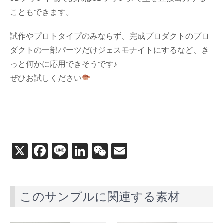
こともできます。
試作やプロトタイプのみならず、完成プロダクトのプロ
ダクトの一部パーツだけジェスモナイトにするなど、き
っと何かに応用できそうです♪
ぜひお試しください
X
F
Li
Li
W
E
a
n
n
e
m
c
e
k
C
ail
このサンプルに関連する素材
e
e
h
b
dI
at