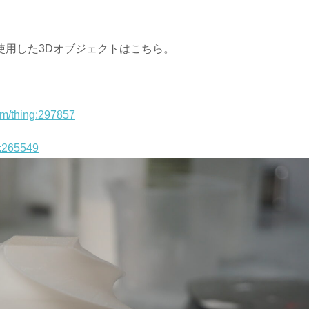
。使用した3Dオブジェクトはこちら。
om/thing:297857
g:265549