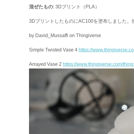
混ぜたもの
: 3Dプリント（PLA）
3DプリントしたものにAC100を塗布しました
by David_Mussaffi on Thingiverse
Simple Twisted Vase 4
https://www.thingiverse.c
Arrayed Vase 2
https://www.thingiverse.com/thin