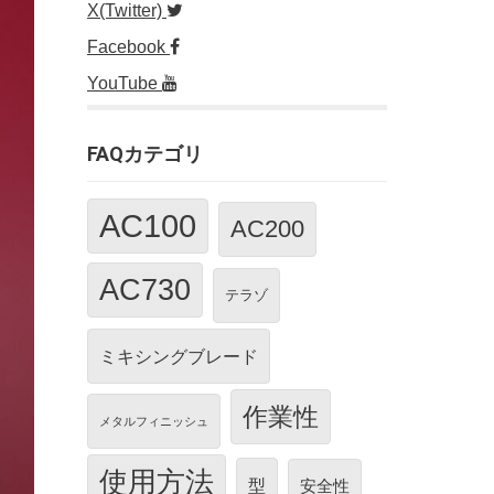
X(Twitter)
Facebook
YouTube
FAQカテゴリ
AC100
AC200
AC730
テラゾ
ミキシングブレード
作業性
メタルフィニッシュ
使用方法
型
安全性