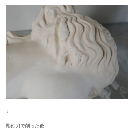
↓
彫刻刀で削った後