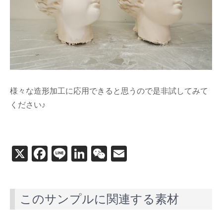
様々な造形加工に応用できると思うので是非試してみて
ください♪
X
F
Li
Li
W
E
a
n
n
e
m
c
e
k
C
ail
このサンプルに関連する素材
e
e
h
b
dI
at