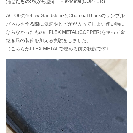
混ぜたもの
: 後から塗布：FlexMetal(COPPER)
AC730のYellow SandstoneとCharcoal Blackのサンプル
パネルを作る際に気泡やヒビがが入ってしまい使い物に
ならなかったものにFLEX METAL(COPPER)を使って金
継ぎ風の装飾を加える実験をしました。
（こちらがFLEX METALで埋める前の状態です↓）