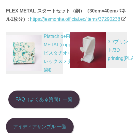
FLEX METAL スタートセット（銅）（30cm×40cmパネ
ル1枚分）
:
https://jesmonite.official.ec/items/37290238
投
Pistachio+FLEX
3Dプリン
稿
METAL(copper)/
ト/3D
ピスタチオ+フ
ナ
printing(PL
レックスメタル
ビ
(銅)
ゲ
ー
シ
FAQ（よくある質問）一覧
ョ
ン
アイディアサンプル 一覧