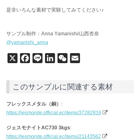
是非いろんな素材で実験してみてください♪
サンプル制作：Anna Yamanishi/山西杏奈
@yamanishi_anna
X
F
Li
Li
W
E
a
n
n
e
m
c
e
k
C
ail
このサンプルに関連する素材
e
e
h
b
dI
at
フレックスメタル（銅）
:
o
n
https://jesmonite.official.ec/items/37282816
o
k
ジェスモナイトAC730 3kgs
:
https://jesmonite.official.ec/items/21143562