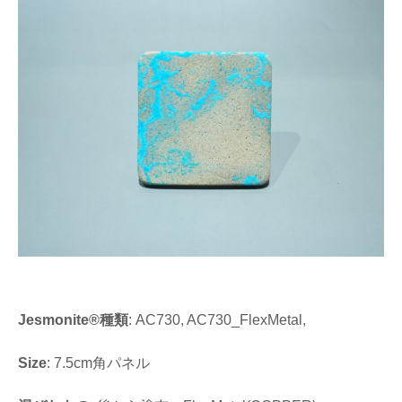
Jesmonite®種類
: AC730, AC730_FlexMetal,
Size
: 7.5cm角パネル