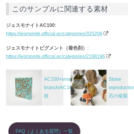
c
e
k
C
ail
このサンプルに関連する素材
e
e
h
b
dI
at
ジェスモナイトAC100
:
o
n
https://jesmonite.official.ec/categories/325206
o
k
ジェスモナイトピグメント（着色剤）
:
https://jesmonite.official.ec/categories/2198196
投
AC100+small
Stone
稿
branch/AC100+小
reproductio
ナ
枝
石の複製
ビ
ゲ
ー
シ
FAQ（よくある質問）一覧