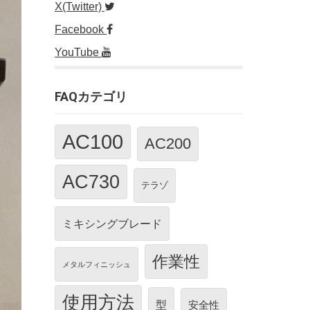
X(Twitter)
Facebook
YouTube
FAQカテゴリ
AC100
AC200
AC730
テラゾ
ミキシングブレード
作業性
メタルフィニッシュ
使用方法
型
安全性