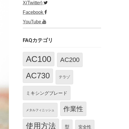
X(Twitter)
Facebook
YouTube
FAQカテゴリ
AC100
AC200
AC730
テラゾ
ミキシングブレード
作業性
メタルフィニッシュ
使用方法
型
安全性