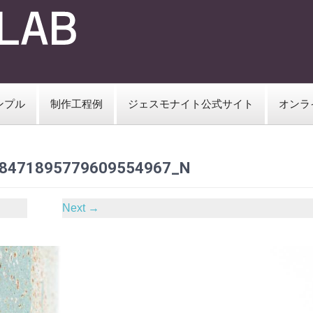
ンプル
制作工程例
ジェスモナイト公式サイト
オンラ
8471895779609554967_N
Next
→