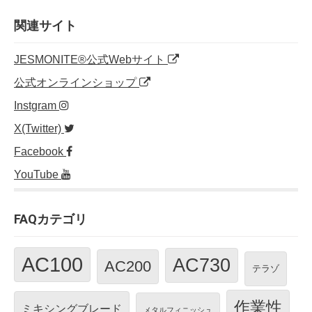
b
dI
at
o
n
関連サイト
o
JESMONITE®公式Webサイト
k
公式オンラインショップ
Instgram
X(Twitter)
Facebook
YouTube
FAQカテゴリ
AC100
AC730
AC200
テラゾ
作業性
ミキシングブレード
メタルフィニッシュ