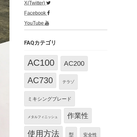
X(Twitter)
Facebook
YouTube
FAQカテゴリ
AC100
AC200
AC730
テラゾ
ミキシングブレード
作業性
メタルフィニッシュ
使用方法
型
安全性