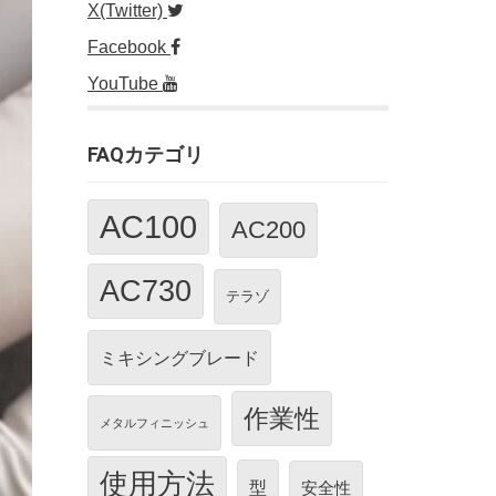
X(Twitter)
Facebook
YouTube
FAQカテゴリ
AC100
AC200
AC730
テラゾ
ミキシングブレード
作業性
メタルフィニッシュ
使用方法
型
安全性