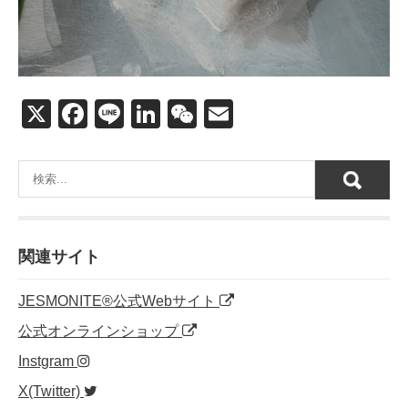
X
F
Li
Li
W
E
a
n
n
e
m
c
e
k
C
ail
e
e
h
b
dI
at
o
n
関連サイト
o
JESMONITE®公式Webサイト
k
公式オンラインショップ
Instgram
X(Twitter)