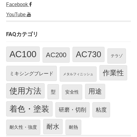
Facebook
YouTube
FAQカテゴリ
AC100
AC730
AC200
テラゾ
作業性
ミキシングブレード
メタルフィニッシュ
使用方法
用途
型
安全性
着色・塗装
研磨・切削
粘度
耐水
耐久性・強度
耐熱