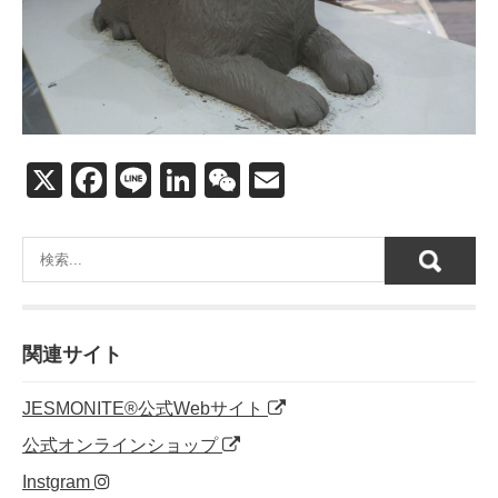
X
F
Li
Li
W
E
a
n
n
e
m
c
e
k
C
ail
e
e
h
b
dI
at
o
n
関連サイト
o
JESMONITE®公式Webサイト
k
公式オンラインショップ
Instgram