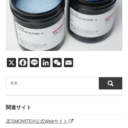
X
F
Li
Li
W
E
a
n
n
e
m
c
e
k
C
ail
e
e
h
b
dI
at
o
n
関連サイト
o
JESMONITE®公式Webサイト
k