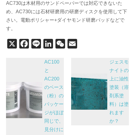
AC730は木材用のサンドペーパーでは対応できないた
め、AC730には石材研磨用の研磨ディスクを使用して下
さい。電動ポリシャー+ダイヤモンド研磨パッドなどで
す。
X
F
Li
Li
W
E
a
n
n
e
m
投
c
e
k
C
ail
AC100
ジェスモ
稿
e
e
h
と
ナイトの
AC200
上に油性
b
dI
at
ナ
のベース
塗装（溶
o
n
ビ
（粉）の
剤系塗
o
ゲ
パッケー
料）は塗
k
ー
ジがほぼ
れます
シ
同じで、
か？
ョ
見分けに