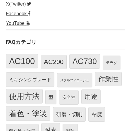
X(Twitter)
Facebook
YouTube
FAQカテゴリ
AC100
AC730
AC200
テラゾ
作業性
ミキシングブレード
メタルフィニッシュ
使用方法
用途
型
安全性
着色・塗装
研磨・切削
粘度
耐水
耐久性・強度
耐熱