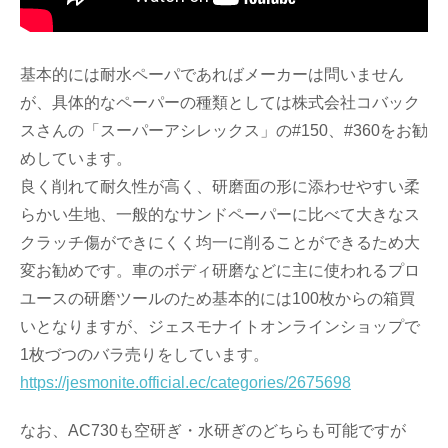
基本的には耐水ペーパであればメーカーは問いません
が、具体的なペーパーの種類としては株式会社コバック
スさんの「スーパーアシレックス」の#150、#360をお勧
めしています。
良く削れて耐久性が高く、研磨面の形に添わせやすい柔
らかい生地、一般的なサンドペーパーに比べて大きなス
クラッチ傷ができにくく均一に削ることができるため大
変お勧めです。車のボディ研磨などに主に使われるプロ
ユースの研磨ツールのため基本的には100枚からの箱買
いとなりますが、ジェスモナイトオンラインショップで
1枚づつのバラ売りをしています。
https://jesmonite.official.ec/categories/2675698
なお、AC730も空研ぎ・水研ぎのどちらも可能ですが