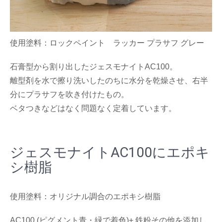
使用塗料：ロックペイント ラッカー プラサフ グレー
石膏型から割り出したジェスモナイトAC100。
離型剤を水で擦り洗いしたのちに水分を乾燥させ、右半
分にプラサフを吹き付けたもの。
ベタつきなどはなく問題なく定着しています。
ジェスモナイトAC100にエポキ
シ樹脂
使用塗料：オリジナル調合のエポキシ樹脂
AC100 (ピグメント青・緑で着色)+ 鉄粉その他を添加し