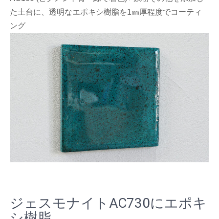
た土台に、透明なエポキシ樹脂を1㎜厚程度でコーティ
ング
ジェスモナイトAC730にエポキ
シ樹脂