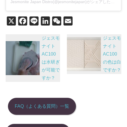
Jesmonite Japan Distro(@jesmonitejapan)がシェアした投稿
X
F
Li
Li
W
E
a
n
n
e
m
投
c
e
k
C
ail
ジェスモ
ジェスモ
稿
e
e
h
ナイト
ナイト
AC100
AC100
b
dI
at
ナ
は水研ぎ
の色は白
o
n
ビ
が可能で
ですか？
o
ゲ
すか？
k
ー
シ
ョ
FAQ（よくある質問）一覧
ン