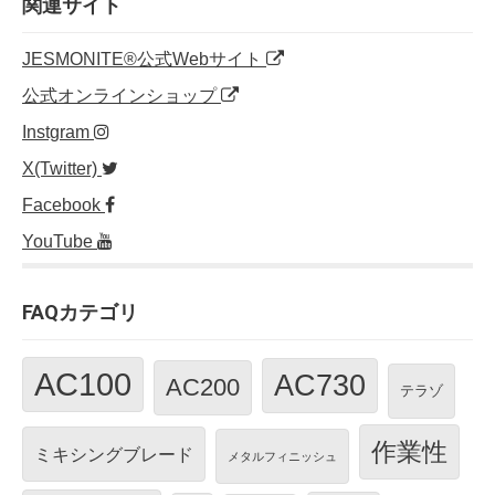
o
n
関連サイト
o
JESMONITE®公式Webサイト
k
公式オンラインショップ
Instgram
X(Twitter)
Facebook
YouTube
FAQカテゴリ
AC100
AC730
AC200
テラゾ
作業性
ミキシングブレード
メタルフィニッシュ