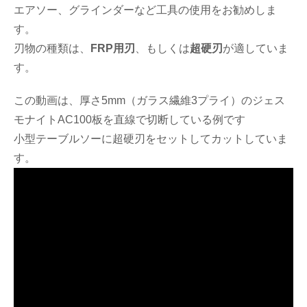
エアソー、グラインダーなど工具の使用をお勧めしま
す。
刃物の種類は、
FRP用刃
、もしくは
超硬刃
が適していま
す。
この動画は、厚さ5mm（ガラス繊維3プライ）のジェス
モナイトAC100板を直線で切断している例です
小型テーブルソーに超硬刃をセットしてカットしていま
す。