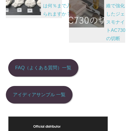
b
dI
at
ナ
は何％まで入れ
維で強化
o
n
ビ
られますか？
したジェ
o
ゲ
スモナイ
k
ー
トAC730
シ
の切断
ョ
ン
FAQ（よくある質問）一覧
アイディアサンプル 一覧