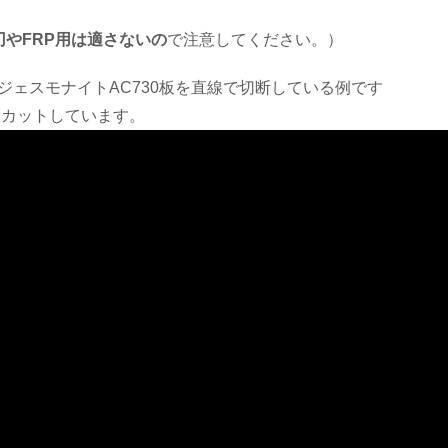
。
刃やFRP用は適さないの
で注意してください。）
ジェスモナイトAC730板を直線で切断している例です
てカットしています。