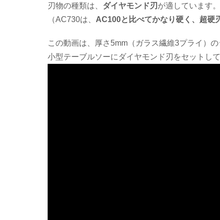
刃物の種類は、
ダイヤモンド刃
が適しています
（AC730は、
AC100と比べてかなり硬く、超硬
この動画は、厚さ5mm（ガラス繊維3プライ）の
小型テーブルソーにダイヤモンド刃をセットし