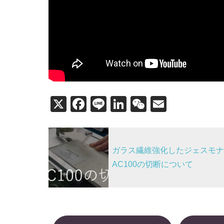
X
F
Li
Li
W
E
a
n
n
e
m
投
c
e
k
C
ail
稿
e
e
h
ガラス繊維強化したジェスモナ
b
dI
at
ナ
AC100の切断について
o
n
ビ
o
ゲ
k
ー