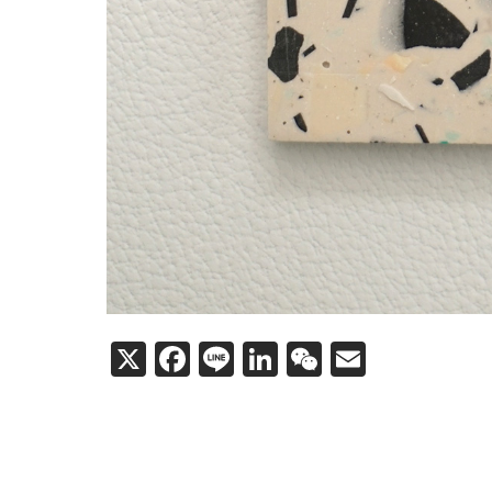
X
F
Li
Li
W
E
a
n
n
e
m
c
e
k
C
ail
e
e
h