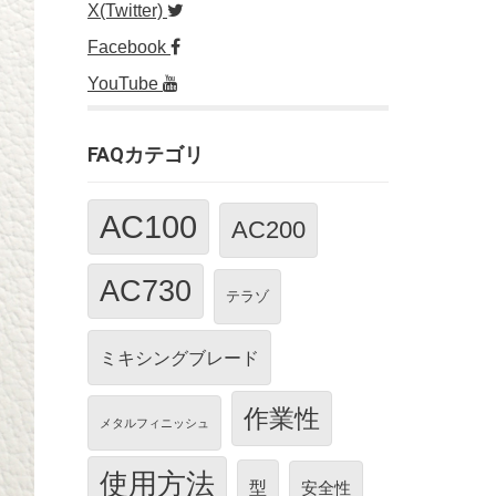
X(Twitter)
Facebook
YouTube
FAQカテゴリ
AC100
AC200
AC730
テラゾ
ミキシングブレード
作業性
メタルフィニッシュ
使用方法
型
安全性