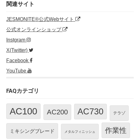
o
n
関連サイト
o
JESMONITE®公式Webサイト
k
公式オンラインショップ
Instgram
X(Twitter)
Facebook
YouTube
FAQカテゴリ
AC100
AC730
AC200
テラゾ
作業性
ミキシングブレード
メタルフィニッシュ