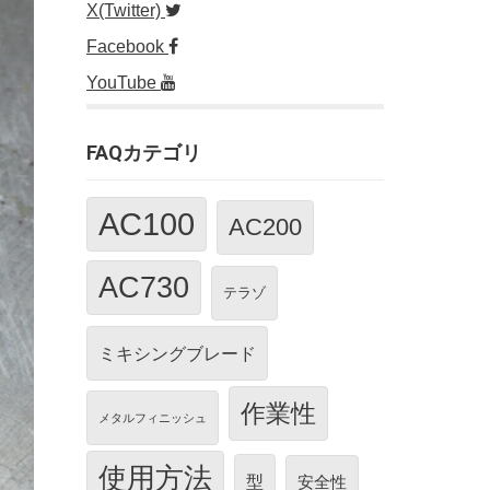
X(Twitter)
Facebook
YouTube
FAQカテゴリ
AC100
AC200
AC730
テラゾ
ミキシングブレード
作業性
メタルフィニッシュ
使用方法
型
安全性