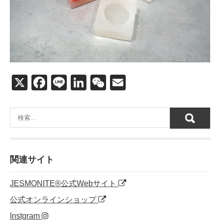
X
F
Li
Li
W
E
a
n
n
e
m
c
e
k
C
ail
e
e
h
b
dI
at
o
n
関連サイト
o
JESMONITE®公式Webサイト
k
公式オンラインショップ
Instgram