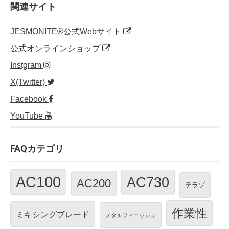
o
n
関連サイト
o
JESMONITE®公式Webサイト
k
公式オンラインショップ
Instgram
X(Twitter)
Facebook
YouTube
FAQカテゴリ
AC100
AC730
AC200
テラゾ
作業性
ミキシングブレード
メタルフィニッシュ