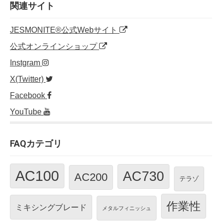
o
n
関連サイト
o
JESMONITE®公式Webサイト
k
公式オンラインショップ
Instgram
X(Twitter)
Facebook
YouTube
FAQカテゴリ
AC100
AC730
AC200
テラゾ
作業性
ミキシングブレード
メタルフィニッシュ