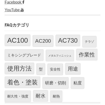
Facebook
YouTube
FAQカテゴリ
AC100
AC730
AC200
テラゾ
作業性
ミキシングブレード
メタルフィニッシュ
使用方法
用途
型
安全性
着色・塗装
研磨・切削
粘度
耐水
耐久性・強度
耐熱