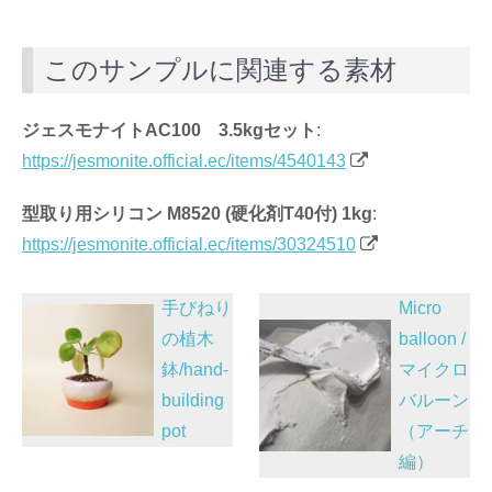
a
n
n
e
m
c
e
k
C
ail
このサンプルに関連する素材
e
e
h
b
dI
at
ジェスモナイトAC100 3.5kgセット
:
o
n
https://jesmonite.official.ec/items/4540143
o
k
型取り用シリコン M8520 (硬化剤T40付) 1kg
:
https://jesmonite.official.ec/items/30324510
投
手びねり
Micro
稿
の植木
balloon /
鉢/hand-
マイクロ
ナ
building
バルーン
ビ
pot
（アーチ
ゲ
編）
ー