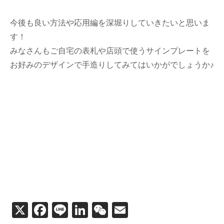
今後も良い方法や応用編を深堀りしていきたいと思いま
す！
みなさんもご自宅の表札や店頭で使うサインプレートを
お好みのデザインで手造りしてみてはいかがでしょうか♪
X
F
Li
Li
W
E