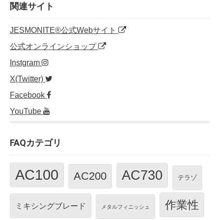
o
n
関連サイト
o
JESMONITE®公式Webサイト
k
公式オンラインショップ
Instgram
X(Twitter)
Facebook
YouTube
FAQカテゴリ
AC100
AC730
AC200
テラゾ
作業性
ミキシングブレード
メタルフィニッシュ