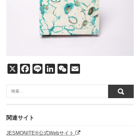
X
F
Li
Li
W
E
a
n
n
e
m
c
e
k
C
ail
e
e
h
b
dI
at
o
n
関連サイト
o
JESMONITE®公式Webサイト
k