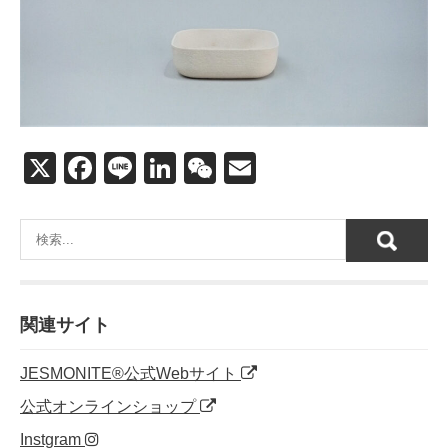
X
F
Li
Li
W
E
a
n
n
e
m
c
e
k
C
ail
e
e
h
b
dI
at
o
n
関連サイト
o
JESMONITE®公式Webサイト
k
公式オンラインショップ
Instgram