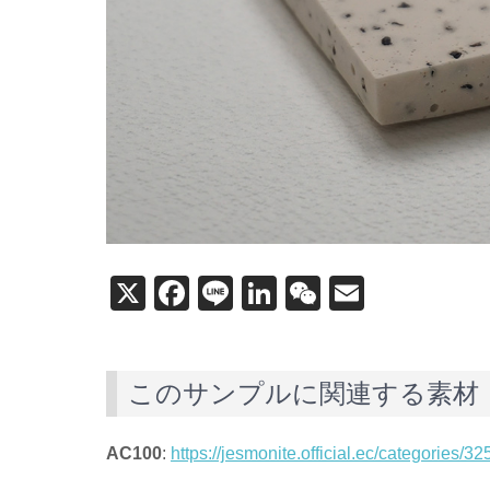
X
F
Li
Li
W
E
a
n
n
e
m
c
e
k
C
ail
このサンプルに関連する素材
e
e
h
b
dI
at
AC100
:
https://jesmonite.official.ec/categories/3
o
n