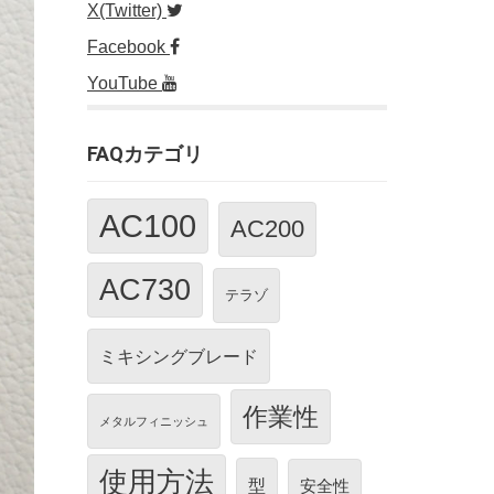
X(Twitter)
Facebook
YouTube
FAQカテゴリ
AC100
AC200
AC730
テラゾ
ミキシングブレード
作業性
メタルフィニッシュ
使用方法
型
安全性