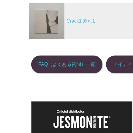
o
投
k
稿
Crack1 割れ1
ナ
ビ
ゲ
ー
シ
FAQ（よくある質問）一覧
アイディ
ョ
ン