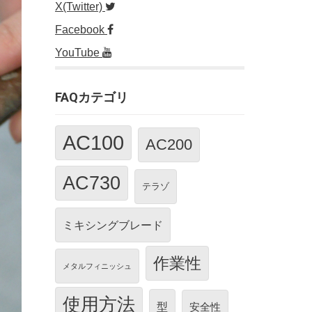
X(Twitter)
Facebook
YouTube
FAQカテゴリ
AC100
AC200
AC730
テラゾ
ミキシングブレード
作業性
メタルフィニッシュ
使用方法
型
安全性