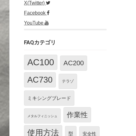
X(Twitter)
Facebook
YouTube
FAQカテゴリ
AC100
AC200
AC730
テラゾ
ミキシングブレード
作業性
メタルフィニッシュ
使用方法
型
安全性