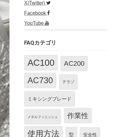
X(Twitter)
Facebook
YouTube
FAQカテゴリ
AC100
AC200
AC730
テラゾ
ミキシングブレード
作業性
メタルフィニッシュ
使用方法
型
安全性