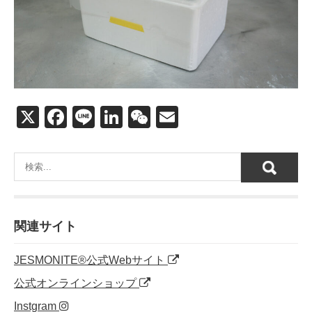
X
F
Li
Li
W
E
a
n
n
e
m
c
e
k
C
ail
e
e
h
b
dI
at
o
n
関連サイト
o
JESMONITE®公式Webサイト
k
公式オンラインショップ
Instgram