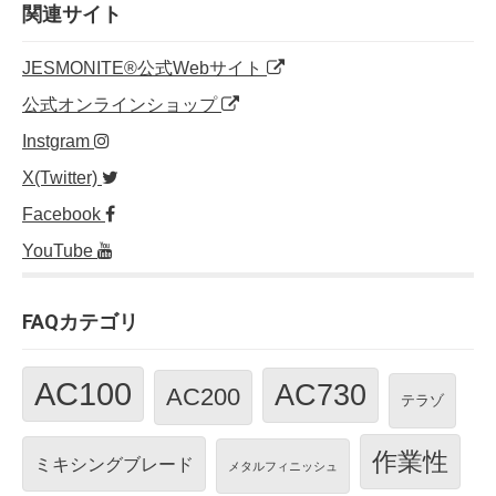
o
n
関連サイト
o
JESMONITE®公式Webサイト
k
公式オンラインショップ
Instgram
X(Twitter)
Facebook
YouTube
FAQカテゴリ
AC100
AC730
AC200
テラゾ
作業性
ミキシングブレード
メタルフィニッシュ