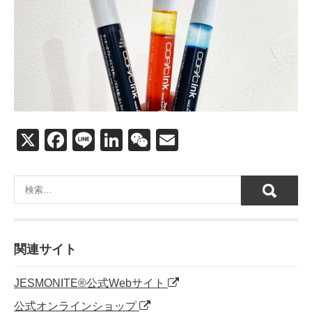
X
F
Li
Li
W
E
a
n
n
e
m
c
e
k
C
ail
e
e
h
b
dI
at
o
n
関連サイト
o
JESMONITE®公式Webサイト
k
公式オンラインショップ