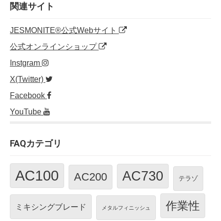
o
n
関連サイト
o
JESMONITE®公式Webサイト
k
公式オンラインショップ
Instgram
X(Twitter)
Facebook
YouTube
FAQカテゴリ
AC100
AC730
AC200
テラゾ
作業性
ミキシングブレード
メタルフィニッシュ