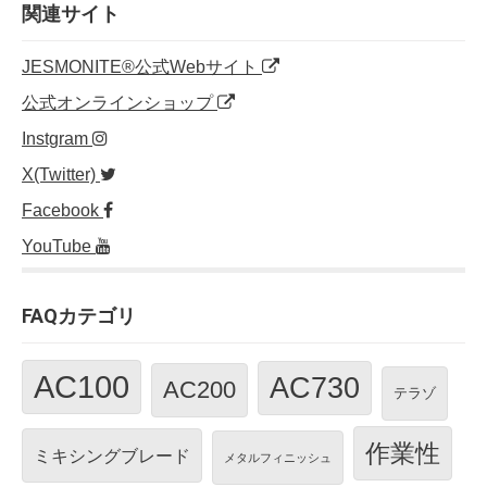
o
n
関連サイト
o
JESMONITE®公式Webサイト
k
公式オンラインショップ
Instgram
X(Twitter)
Facebook
YouTube
FAQカテゴリ
AC100
AC730
AC200
テラゾ
作業性
ミキシングブレード
メタルフィニッシュ