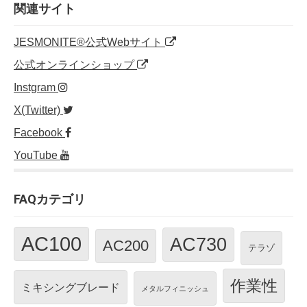
o
n
関連サイト
o
JESMONITE®公式Webサイト
k
公式オンラインショップ
Instgram
X(Twitter)
Facebook
YouTube
FAQカテゴリ
AC100
AC730
AC200
テラゾ
作業性
ミキシングブレード
メタルフィニッシュ