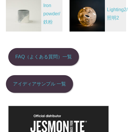
投
Iron
稿
Lighting2/
powder/
ナ
照明2
鉄粉
ビ
ゲ
ー
シ
FAQ（よくある質問）一覧
ョ
ン
アイディアサンプル 一覧