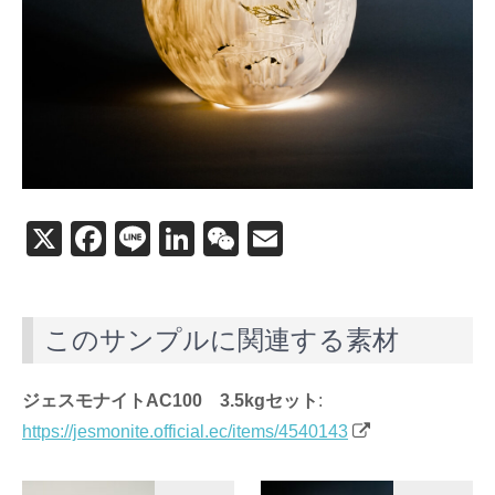
X
F
Li
Li
W
E
a
n
n
e
m
c
e
k
C
ail
このサンプルに関連する素材
e
e
h
b
dI
at
ジェスモナイトAC100 3.5kgセット
:
o
n
https://jesmonite.official.ec/items/4540143
o
k