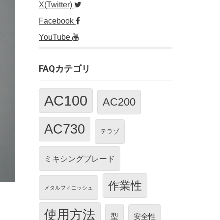
X(Twitter)
Facebook
YouTube
FAQカテゴリ
AC100
AC200
AC730
テラゾ
ミキシングブレード
作業性
メタルフィニッシュ
使用方法
型
安全性