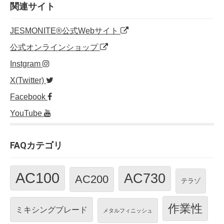
o
n
関連サイト
o
JESMONITE®公式Webサイト
k
公式オンラインショップ
Instgram
X(Twitter)
Facebook
YouTube
FAQカテゴリ
AC100
AC730
AC200
テラゾ
作業性
ミキシングブレード
メタルフィニッシュ