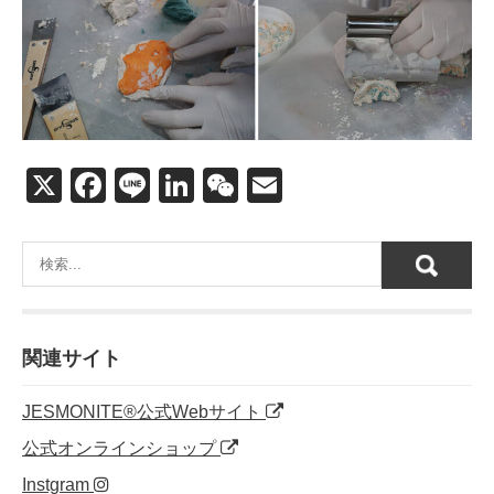
X
F
Li
Li
W
E
a
n
n
e
m
c
e
k
C
ail
e
e
h
b
dI
at
o
n
関連サイト
o
JESMONITE®公式Webサイト
k
公式オンラインショップ
Instgram