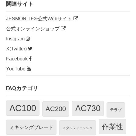
o
n
関連サイト
o
JESMONITE®公式Webサイト
k
公式オンラインショップ
Instgram
X(Twitter)
Facebook
YouTube
FAQカテゴリ
AC100
AC730
AC200
テラゾ
作業性
ミキシングブレード
メタルフィニッシュ