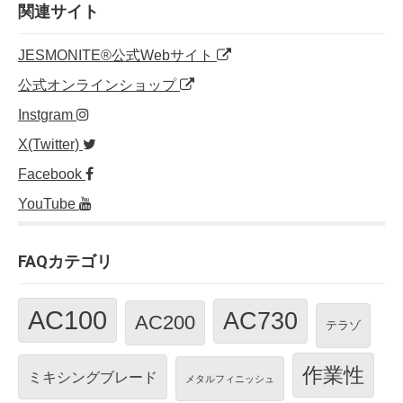
o
n
関連サイト
o
JESMONITE®公式Webサイト
k
公式オンラインショップ
Instgram
X(Twitter)
Facebook
YouTube
FAQカテゴリ
AC100
AC730
AC200
テラゾ
作業性
ミキシングブレード
メタルフィニッシュ