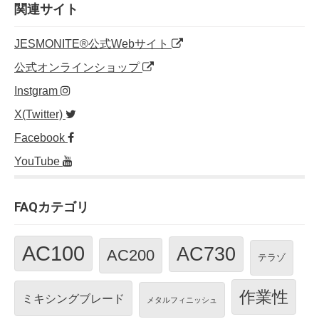
o
n
関連サイト
o
JESMONITE®公式Webサイト
k
公式オンラインショップ
Instgram
X(Twitter)
Facebook
YouTube
FAQカテゴリ
AC100
AC730
AC200
テラゾ
作業性
ミキシングブレード
メタルフィニッシュ