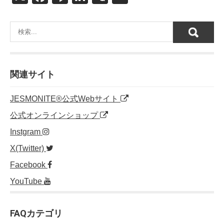
a
n
n
e
m
c
e
k
C
ail
e
e
h
b
dI
at
o
n
関連サイト
o
JESMONITE®公式Webサイト
k
公式オンラインショップ
Instgram
X(Twitter)
Facebook
YouTube
FAQカテゴリ