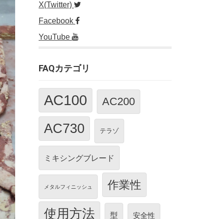
X(Twitter)
Facebook
YouTube
FAQカテゴリ
AC100
AC200
AC730
テラゾ
ミキシングブレード
作業性
メタルフィニッシュ
使用方法
型
安全性